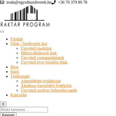
Skip
iroda@egyediszoftverek.hu
+36 70 379 89 78
to
content
Főoldal
Díjak / Szoftverek árai
Ügyviteli modulok
Mikrovállalkozói árak
Ügyviteli csomagajánlatok
Ügyviteli éves frissítési díjak
Blog
Súgó
Tájékoztató
Adatvédelmi nyilatkozat
Általános Szerződési Feltételek
Ügyviteli szoftver fejlesztési napló
Kapcsolat
X
Products
search
Keresés