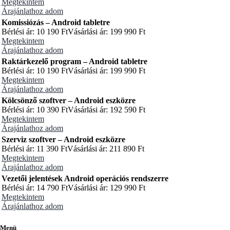
Megtekintem
Árajánlathoz adom
Komissiózás – Android tabletre
Bérlési ár:
10 190
Ft
Vásárlási ár:
199 990
Ft
Megtekintem
Árajánlathoz adom
Raktárkezelő program – Android tabletre
Bérlési ár:
10 190
Ft
Vásárlási ár:
199 990
Ft
Megtekintem
Árajánlathoz adom
Kölcsönző szoftver – Android eszközre
Bérlési ár:
10 390
Ft
Vásárlási ár:
192 590
Ft
Megtekintem
Árajánlathoz adom
Szerviz szoftver – Android eszközre
Bérlési ár:
11 390
Ft
Vásárlási ár:
211 890
Ft
Megtekintem
Árajánlathoz adom
Vezetői jelentések Android operációs rendszerre
Bérlési ár:
14 790
Ft
Vásárlási ár:
129 990
Ft
Megtekintem
Árajánlathoz adom
Menü