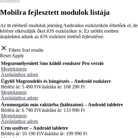
Mobilra fejlesztett modulok listája
Az itt elérhető modulok jelenleg Androidos eszközökön érhetőek el, de
kérésre elkészítjük őket iOS eszközökre is. Ez utóbbi esetben
árajánlatot adunk az iOS eszközre történő fejlesztésre.
Filters
Sort results
Reset
Apply
Megszemélyesített Sms küldő rendszer Pro verzió
Megtekintem
Árajánlathoz adom
Ügyfél Megrendelés és böngészés – Android eszközre
Bérlési ár:
5 490
Ft
Vásárlási ár:
108 290
Ft
Megtekintem
Árajánlathoz adom
Árumozgatás más raktárba (hálózaton) – Android tabletre
Bérlési ár:
6 790
Ft
Vásárlási ár:
133 990
Ft
Megtekintem
Árajánlathoz adom
Crm szoftver – Android tabletre
Bérlési ár:
10 190
Ft
Vásárlási ár:
199 990
Ft