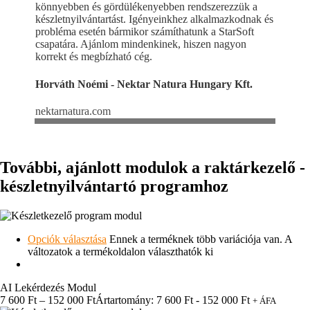
könnyebben és gördülékenyebben rendszerezzük a
készletnyilvántartást. Igényeinkhez alkalmazkodnak és
probléma esetén bármikor számíthatunk a StarSoft
csapatára. Ajánlom mindenkinek, hiszen nagyon
korrekt és megbízható cég.
Horváth Noémi - Nektar Natura Hungary Kft.
nektarnatura.com
További, ajánlott modulok a raktárkezelő -
készletnyilvántartó programhoz
Opciók választása
Ennek a terméknek több variációja van. A
változatok a termékoldalon választhatók ki
AI Lekérdezés Modul
7 600
Ft
–
152 000
Ft
Ártartomány: 7 600 Ft - 152 000 Ft
+ ÁFA