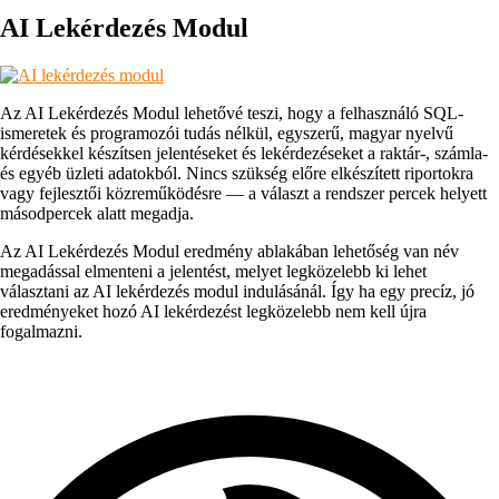
AI Lekérdezés Modul
Az AI Lekérdezés Modul lehetővé teszi, hogy a felhasználó SQL-
ismeretek és programozói tudás nélkül, egyszerű, magyar nyelvű
kérdésekkel készítsen jelentéseket és lekérdezéseket a raktár-, számla-
és egyéb üzleti adatokból. Nincs szükség előre elkészített riportokra
vagy fejlesztői közreműködésre — a választ a rendszer percek helyett
másodpercek alatt megadja.
Az AI Lekérdezés Modul eredmény ablakában lehetőség van név
megadással elmenteni a jelentést, melyet legközelebb ki lehet
választani az AI lekérdezés modul indulásánál. Így ha egy precíz, jó
eredményeket hozó AI lekérdezést legközelebb nem kell újra
fogalmazni.