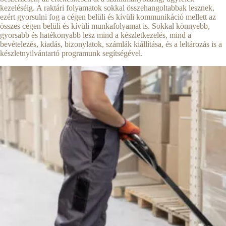
kezeléséig. A raktári folyamatok sokkal összehangoltabbak lesznek,
ezért gyorsulni fog a cégen belüli és kívüli kommunikáció mellett az
összes cégen belüli és kívüli munkafolyamat is. Sokkal könnyebb,
gyorsabb és hatékonyabb lesz mind a készletkezelés, mind a
bevételezés, kiadás, bizonylatok, számlák kiállítása, és a leltározás is a
készletnyilvántartó programunk segítségével.