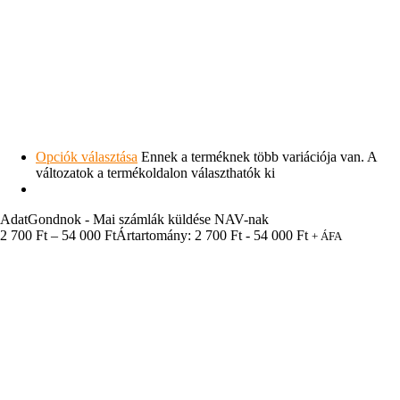
Opciók választása
Ennek a terméknek több variációja van. A
változatok a termékoldalon választhatók ki
AdatGondnok - Mai számlák küldése NAV-nak
2 700
Ft
–
54 000
Ft
Ártartomány: 2 700 Ft - 54 000 Ft
+ ÁFA