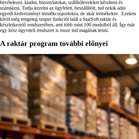
bevételezni, kiadni, bizonylatokat, szállítóleveleket készíteni és
számlázni. Tudja kezelni az ügyfeleit, beszállítóit, tud nekik adni
egyedi kedvezményt termékcsoportokra, de akár termékekre. Ezeken
kívül még rengeteg szuper funkciót talál a StarSoft raktár és
készletkezelő rendszerében, ami több mint 100 modulból áll. Így már
egy kész ügyviteli rendszert is össze tud magának tenni.
A raktár program további előnyei