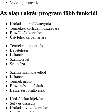
Vezetői jelentések
Az alap raktár program főbb funkciói
Korlátlan termékkategória
Termékek korlátlan hozzáadása
Beszállítók kezelése
Ügyfelek karbantartása
Termékek importálása
Bevételezés
Leltározás
Szállítólevél
Számlázás
Számla szállítólevélből
Leltározás
Termék napló
Beszerzési nettó árak
Beszerzési bruttó árak
Utolsó leltár kijelzése
Súly és összsúly
Korlátlan vevő kezelése