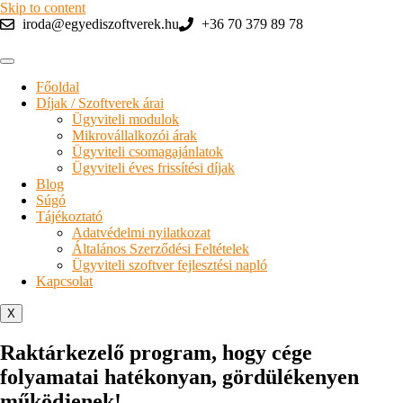
Skip to content
iroda@egyediszoftverek.hu
+36 70 379 89 78
Főoldal
Díjak / Szoftverek árai
Ügyviteli modulok
Mikrovállalkozói árak
Ügyviteli csomagajánlatok
Ügyviteli éves frissítési díjak
Blog
Súgó
Tájékoztató
Adatvédelmi nyilatkozat
Általános Szerződési Feltételek
Ügyviteli szoftver fejlesztési napló
Kapcsolat
X
Raktárkezelő program, hogy cége
folyamatai hatékonyan, gördülékenyen
működjenek!