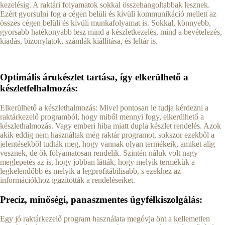
kezelésig. A raktári folyamatok sokkal összehangoltabbak lesznek.
Ezért gyorsulni fog a cégen belüli és kívüli kommunikáció mellett az
összes cégen belüli és kívüli munkafolyamat is. Sokkal, könnyebb,
gyorsabb hatékonyabb lesz mind a készletkezelés, mind a bevételezés,
kiadás, bizonylatok, számlák kiállítása, és leltár is.
Optimális árukészlet tartása, így elkerülhető a
készletfelhalmozás:
Elkerülhető a készlethalmozás: Mivel pontosan le tudja kérdezni a
raktárkezelő programból, hogy miből mennyi fogy, elkerülhető a
készlethalmozás. Vagy emberi hiba miatt dupla készlet rendelés. Azok
akik eddig nem használtak még raktár programot, sokszor ezekből a
jelentésekből tudták meg, hogy vannak olyan termékeik, amiket alig
vesznek, de ők folyamatosan rendelik. Szintén náluk volt nagy
meglepetés az is, hogy jobban látták, hogy melyik termékük a
legkelendőbb és melyik a legprofitábilisabb, s ezekhez az
információkhoz igazították a rendeléseiket.
Precíz, minőségi, panaszmentes ügyfélkiszolgálás:
Egy jó raktárkezelő program használata megóvja önt a kellemetlen