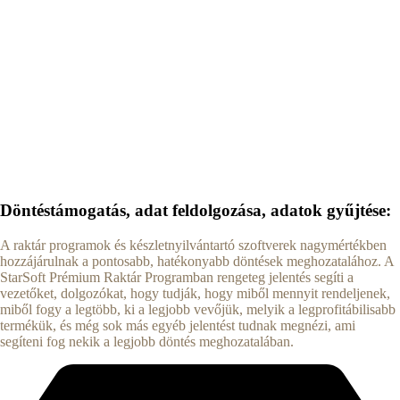
Döntéstámogatás, adat feldolgozása, adatok gyűjtése:
A raktár programok és készletnyilvántartó szoftverek nagymértékben
hozzájárulnak a pontosabb, hatékonyabb döntések meghozatalához. A
StarSoft Prémium Raktár Programban rengeteg jelentés segíti a
vezetőket, dolgozókat, hogy tudják, hogy miből mennyit rendeljenek,
miből fogy a legtöbb, ki a legjobb vevőjük, melyik a legprofitábilisabb
termékük, és még sok más egyéb jelentést tudnak megnézi, ami
segíteni fog nekik a legjobb döntés meghozatalában.