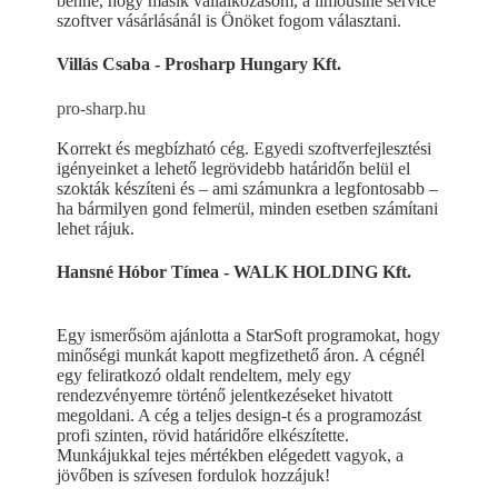
benne, hogy másik vállalkozásom, a limousine service
szoftver vásárlásánál is Önöket fogom választani.
Villás Csaba - Prosharp Hungary Kft.
pro-sharp.hu
Korrekt és megbízható cég. Egyedi szoftverfejlesztési
igényeinket a lehető legrövidebb határidőn belül el
szokták készíteni és – ami számunkra a legfontosabb –
ha bármilyen gond felmerül, minden esetben számítani
lehet rájuk.
Hansné Hóbor Tímea - WALK HOLDING Kft.
Egy ismerősöm ajánlotta a StarSoft programokat, hogy
minőségi munkát kapott megfizethető áron. A cégnél
egy feliratkozó oldalt rendeltem, mely egy
rendezvényemre történő jelentkezéseket hivatott
megoldani. A cég a teljes design-t és a programozást
profi szinten, rövid határidőre elkészítette.
Munkájukkal tejes mértékben elégedett vagyok, a
jövőben is szívesen fordulok hozzájuk!