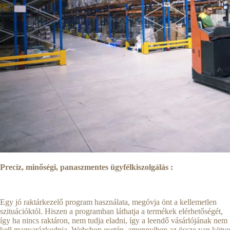
Precíz, minőségi, panaszmentes ügyfélkiszolgálás :
Egy jó raktárkezelő program használata, megóvja önt a kellemetlen
szituációktól. Hiszen a programban láthatja a termékek elérhetőségét,
így ha nincs raktáron, nem tudja eladni, így a leendő vásárlójának nem
kell magyarázkodnia. Webshop esetén, amennyiben az össze van kötve