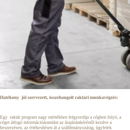
Hatékony jól szervezett, összehangolt raktári munkavégzés:
Egy raktár program nagy mértékben felgyorsítja a cégben folyó, a
céget átfogó információáramlást az árajánlatkéréstől kezdve a
beszerzésen, az értékesítésen át a szállítmányozásig, ügyfelek