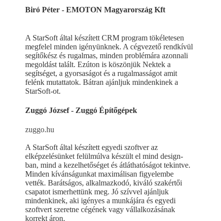
Biró Péter - EMOTON Magyarország Kft
A StarSoft által készített CRM program tökéletesen
megfelel minden igényünknek. A cégvezető rendkívül
segítőkész és rugalmas, minden problémára azonnali
megoldást talált. Ezúton is köszönjük Nektek a
segítséget, a gyorsaságot és a rugalmasságot amit
felénk mutattatok. Bátran ajánljuk mindenkinek a
StarSoft-ot.
Zuggó József - Zuggó Építőgépek
zuggo.hu
A StarSoft által készített egyedi szoftver az
elképzelésünket felülmúlva készült el mind design-
ban, mind a kezelhetőséget és átláthatóságot tekintve.
Minden kívánságunkat maximálisan figyelembe
vették. Barátságos, alkalmazkodó, kiváló szakértői
csapatot ismerhettünk meg. Jó szívvel ajánljuk
mindenkinek, aki igényes a munkájára és egyedi
szoftvert szeretne cégének vagy vállalkozásának
korrekt áron.