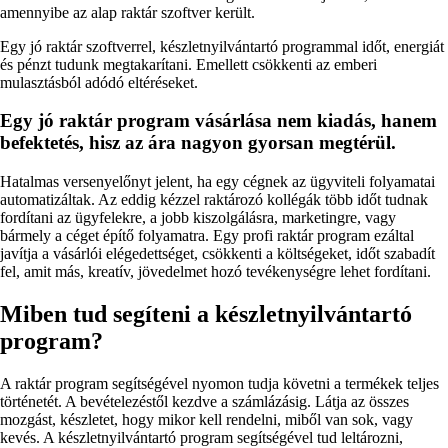
amennyibe az alap raktár szoftver került.
Egy jó raktár szoftverrel, készletnyilvántartó programmal időt, energiát
és pénzt tudunk megtakarítani. Emellett csökkenti az emberi
mulasztásból adódó eltéréseket.
Egy jó raktár program vásárlása nem kiadás, hanem
befektetés, hisz az ára nagyon gyorsan megtérül.
Hatalmas versenyelőnyt jelent, ha egy cégnek az ügyviteli folyamatai
automatizáltak. Az eddig kézzel raktározó kollégák több időt tudnak
fordítani az ügyfelekre, a jobb kiszolgálásra, marketingre, vagy
bármely a céget építő folyamatra. Egy profi raktár program ezáltal
javítja a vásárlói elégedettséget, csökkenti a költségeket, időt szabadít
fel, amit más, kreatív, jövedelmet hozó tevékenységre lehet fordítani.
Miben tud segíteni a készletnyilvántartó
program?
A raktár program segítségével nyomon tudja követni a termékek teljes
történetét. A bevételezéstől kezdve a számlázásig. Látja az összes
mozgást, készletet, hogy mikor kell rendelni, miből van sok, vagy
kevés. A készletnyilvántartó program segítségével tud leltározni,