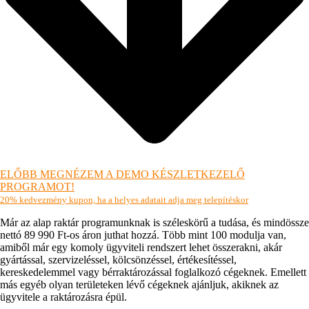
ELŐBB MEGNÉZEM A DEMO KÉSZLETKEZELŐ
PROGRAMOT!
20% kedvezmény kupon, ha a helyes adatait adja meg telepítéskor
Már az alap raktár programunknak is széleskörű a tudása, és mindössze
nettó 89 990 Ft-os áron juthat hozzá. Több mint 100 modulja van,
amiből már egy komoly ügyviteli rendszert lehet összerakni, akár
gyártással, szervizeléssel, kölcsönzéssel, értékesítéssel,
kereskedelemmel vagy bérraktározással foglalkozó cégeknek. Emellett
más egyéb olyan területeken lévő cégeknek ajánljuk, akiknek az
ügyvitele a raktározásra épül.