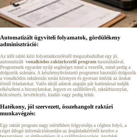
Automatizált ügyviteli folyamatok, gördülékeny
adminisztráció:
Az időt rabló kézi folyamatkezeléstől megszabadulhat egy jó,
automatizált
vonalkódos raktárkezelő program
használatával.
Programunk egyaránt nyújt segítséget mind a vezetők, mind pedig a
dolgozók számára. A készletnyilvántartó programot használó dolgozók
a vonalkódos raktározás során könnyen és gyorsan intézik az árukat
érintő feladatokat. Valós idejű adatok alapján pár kattintással tudják
elkészíteni a bizonylatokat, legyen ez szállítólevél, raktárbizonylat,
kölcsönzés, bevételezés, kiadás vagy pedig leltár.
Hatékony, jól szervezett, összehangolt raktári
munkavégzés:
Egy raktár program nagy mértékben felgyorsítja a cégben folyó, a
céget átfogó információáramlást az árajánlatkéréstől kezdve a
beszerzésen, az értékesítésen át a szállítmányozásig, ügyfelek