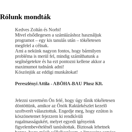
Rólunk mondták
Kedves Zoltán és Norbi!
Mivel elsődlegesen a számlázáshoz használjuk
programot – egy kis tanulás után – tökéletesen
megfelel a célnak.
Ami a nekünk nagyon fontos, hogy bármilyen
probléma is merül fel, mindig számíthatunk a
segítségetekre és ha ezt pontozni kellene akkor a
maximumot tudnánk adni!
Köszönjük az eddigi munkátokat!
Pereszlényi Attila - ABÖHA-BAU Plusz Kft.
Jelezni szeretném Ön felé, hogy úgy tűnik tökéletesen
döntöttünk, amikor az Önök Raktárkészlet kezelõ
szoftverét választottuk. Engedje meg, hogy ezúton is
köszönetemet fejezzem ki rendkívüli
rugalmasságukért, melyet egyedi igényeink
figyelembevételénél tanúsítottak. Biztosak lehetnek