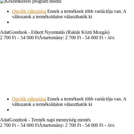
Opciók választása
Ennek a terméknek több variációja van. A
változatok a termékoldalon választhatók ki
AdatGondnok - Etikett Nyomtatás (Raktár Közti Mozgás)
2 700
Ft
–
54 000
Ft
Ártartomány: 2 700 Ft - 54 000 Ft
+ ÁFA
Opciók választása
Ennek a terméknek több variációja van. A
változatok a termékoldalon választhatók ki
AdatGondnok - Termék napi mennyiség mentés
2 700
Ft
–
54 000
Ft
Ártartomány: 2 700 Ft - 54 000 Ft
+ ÁFA