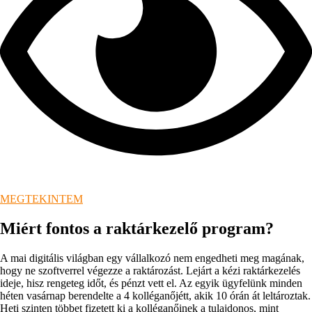
MEGTEKINTEM
Miért fontos a raktárkezelő program?
A mai digitális világban egy vállalkozó nem engedheti meg magának,
hogy ne szoftverrel végezze a raktározást. Lejárt a kézi raktárkezelés
ideje, hisz rengeteg időt, és pénzt vett el. Az egyik ügyfelünk minden
héten vasárnap berendelte a 4 kolléganőjétt, akik 10 órán át leltároztak.
Heti szinten többet fizetett ki a kolléganőinek a tulajdonos, mint