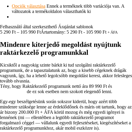
Opciók választása
Ennek a terméknek több variációja van. A
változatok a termékoldalon választhatók ki
Felhasználó által szerkeszthető Árajánlat sablonok
5 290
Ft
–
105 990
Ft
Ártartomány: 5 290 Ft - 105 990 Ft
+ ÁFA
Mindenre kiterjedő megoldást nyújtunk
raktárkezelő programunkkal
Kicsiktől a nagyokig szinte bárkit ki tud szolgálni raktárkezelő
programunk, de a tapasztalatunk az, hogy a kisebb cégeknek drágák
vagyunk, így, ha a lehető legolcsóbb megoldást keresi, akkor felesleges
tovább olvasnia.
Tény, hogy Raktárkezelő programunk nettó ára 89 990 Ft és
rengeteg
mindent tud
,
de ez sok esetben nem szokott elegendő lenni.
Egy-egy beszélgetésünk során sokszor kiderül, hogy azért több
mindenre szüksége lenne az érdeklődőnek és máris ott tartunk, hogy az
ár bizony 200.000 Ft + ÁFA körül mozog és még egyedi igényei is
lennének (mi — ellentétben a legtöbb raktárkezelő programot
forgalmazó céggel — vállalunk egyedi fejlesztéseket, kiegészítéseket a
raktárkezelő programunkhoz, akár mobil eszközre is).