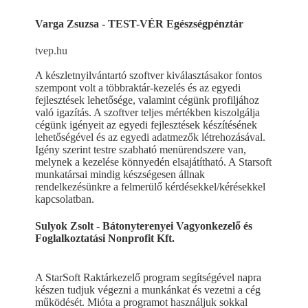
Varga Zsuzsa - TEST-VÉR Egészségpénztár
tvep.hu
A készletnyilvántartó szoftver kiválasztásakor fontos
szempont volt a többraktár-kezelés és az egyedi
fejlesztések lehetősége, valamint cégünk profiljához
való igazítás. A szoftver teljes mértékben kiszolgálja
cégünk igényeit az egyedi fejlesztések készítésének
lehetőségével és az egyedi adatmezők létrehozásával.
Igény szerint testre szabható menürendszere van,
melynek a kezelése könnyedén elsajátítható. A Starsoft
munkatársai mindig készségesen állnak
rendelkezésünkre a felmerülő kérdésekkel/kérésekkel
kapcsolatban.
Sulyok Zsolt - Bátonyterenyei Vagyonkezelő és
Foglalkoztatási Nonprofit Kft.
A StarSoft Raktárkezelő program segítségével napra
készen tudjuk végezni a munkánkat és vezetni a cég
működését. Mióta a programot használjuk sokkal