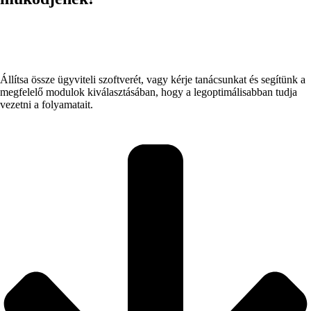
Egy jó raktárkezelő program
versenyelőnyhöz juttatja cégét!
Állítsa össze ügyviteli szoftverét, vagy kérje tanácsunkat és segítünk a
megfelelő modulok kiválasztásában, hogy a legoptimálisabban tudja
vezetni a folyamatait.