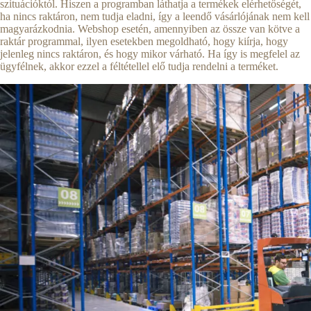
szituációktól. Hiszen a programban láthatja a termékek elérhetőségét,
ha nincs raktáron, nem tudja eladni, így a leendő vásárlójának nem kell
magyarázkodnia. Webshop esetén, amennyiben az össze van kötve a
raktár programmal, ilyen esetekben megoldható, hogy kiírja, hogy
jelenleg nincs raktáron, és hogy mikor várható. Ha így is megfelel az
ügyfélnek, akkor ezzel a féltétellel elő tudja rendelni a terméket.