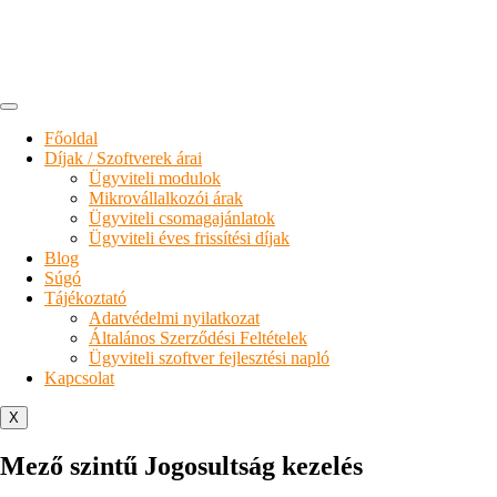
Főoldal
Díjak / Szoftverek árai
Ügyviteli modulok
Mikrovállalkozói árak
Ügyviteli csomagajánlatok
Ügyviteli éves frissítési díjak
Blog
Súgó
Tájékoztató
Adatvédelmi nyilatkozat
Általános Szerződési Feltételek
Ügyviteli szoftver fejlesztési napló
Kapcsolat
X
Mező szintű Jogosultság kezelés