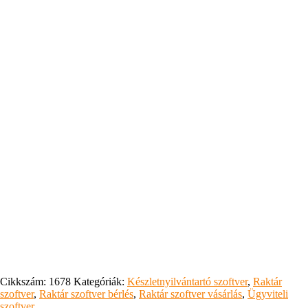
Cikkszám:
1678
Kategóriák:
Készletnyilvántartó szoftver
,
Raktár
szoftver
,
Raktár szoftver bérlés
,
Raktár szoftver vásárlás
,
Ügyviteli
szoftver