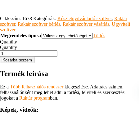
Cikkszám:
1678
Kategóriák:
Készletnyilvántartó szoftver
,
Raktár
szoftver
,
Raktár szoftver bérlés
,
Raktár szoftver vásárlás
,
Ügyviteli
szoftver
Megrendelés típusa
Törlés
Quantity
Quantity
Mező
szintű
Kosárba teszem
Jogosultság
kezelés
Termék leírása
mennyiség
Ez a
Több felhasználós rendszer
kiegészítése. Adatrács szinten,
felhasználónként meg lehet adni a törlési, felviteli és szerkesztési
jogokat a
Raktár program
ban.
Képek, videók: