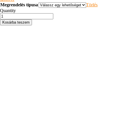
Megrendelés típusa
Törlés
Quantity
Mező
szintű
Kosárba teszem
Jogosultság
kezelés
mennyiség