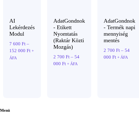
AI
AdatGondnok
AdatGondnok
Lekérdezés
- Etikett
- Termék napi
Modul
Nyomtatás
mennyiség
(Raktár Közti
mentés
7 600
Ft
–
Mozgás)
2 700
Ft
–
54
152 000
Ft
Ártartomány:
+
2 700
Ft
–
54
000
Ft
Ártartomán
7
+ ÁFA
ÁFA
000
Ft
Ártartomány:
2
600 Ft
+ ÁFA
2
700 Ft
-
700 Ft
-
152
-
54
000 Ft
54
000 Ft
000 Ft
Menü