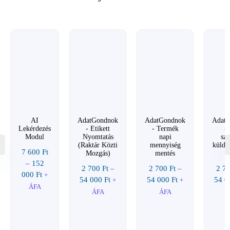
AI
AdatGondnok
AdatGondnok
Adat
Lekérdezés
- Etikett
- Termék
-
Modul
Nyomtatás
napi
sz
(Raktár Közti
mennyiség
küldé
7 600
Ft
Mozgás)
mentés
–
152
2 700
Ft
–
2 700
Ft
–
2 7
000
Ft
+
54 000
Ft
54 000
Ft
54 
+
+
ÁFA
ÁFA
ÁFA