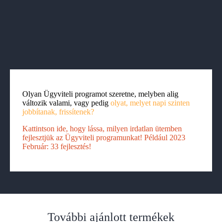
Olyan Ügyviteli programot szeretne, melyben alig
változik valami, vagy pedig
olyat, melyet napi szinten
jobbítanak, frissítenek?
?
Kattintson ide, hogy lássa, milyen irdatlan ütemben
fejlesztjük az Ügyviteli programunkat! Például 2023
Február: 33 fejlesztés!
!
További ajánlott termékek