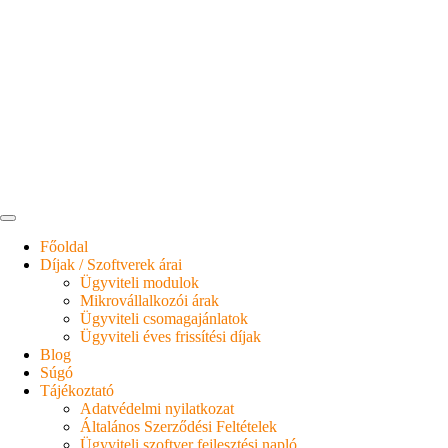
Főoldal
Díjak / Szoftverek árai
Ügyviteli modulok
Mikrovállalkozói árak
Ügyviteli csomagajánlatok
Ügyviteli éves frissítési díjak
Blog
Súgó
Tájékoztató
Adatvédelmi nyilatkozat
Általános Szerződési Feltételek
Ügyviteli szoftver fejlesztési napló