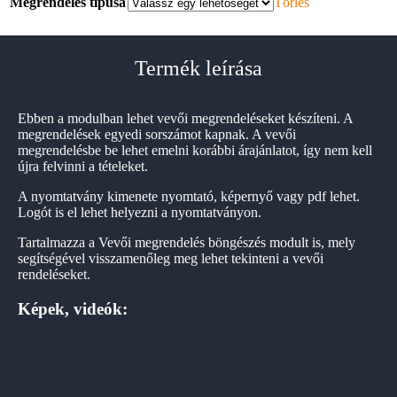
Megrendelés típusa
Törlés
Termék leírása
Ebben a modulban lehet vevői megrendeléseket készíteni. A
megrendelések egyedi sorszámot kapnak. A vevői
megrendelésbe be lehet emelni korábbi árajánlatot, így nem kell
újra felvinni a tételeket.
A nyomtatvány kimenete nyomtató, képernyő vagy pdf lehet.
Logót is el lehet helyezni a nyomtatványon.
Tartalmazza a Vevői megrendelés böngészés modult is, mely
segítségével visszamenőleg meg lehet tekinteni a vevői
rendeléseket.
Képek, videók: