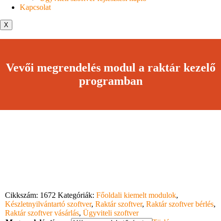
Kapcsolat
X
Vevői megrendelés modul a raktár kezelő
programban
Cikkszám:
1672
Kategóriák:
Főoldali kiemelt modulok
,
Készletnyilvántartó szoftver
,
Raktár szoftver
,
Raktár szoftver bérlés
,
Raktár szoftver vásárlás
,
Ügyviteli szoftver